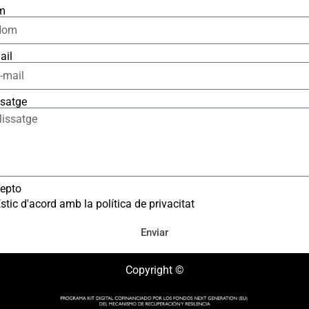
m
ail
satge
epto
stic d'acord amb la política de privacitat
Enviar
Copyright ©