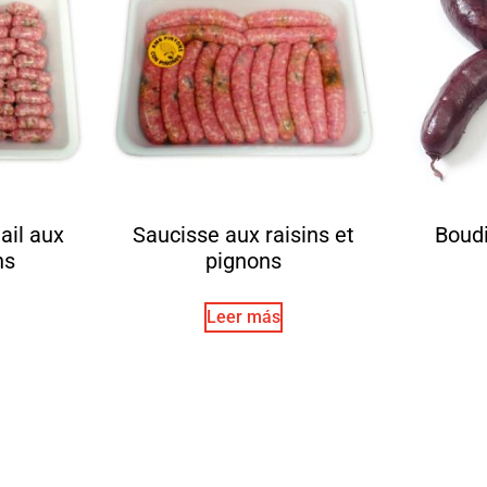
ail aux
Saucisse aux raisins et
Boudi
ns
pignons
Leer más