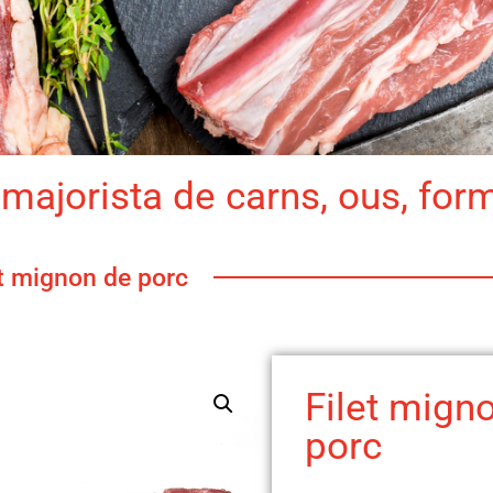
majorista de carns, ous, for
et mignon de porc
Filet mign
porc