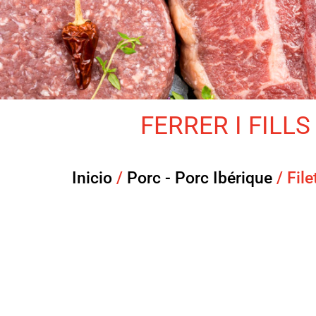
FERRER I FILLS 
Inicio
/
Porc - Porc Ibérique
/ Fil