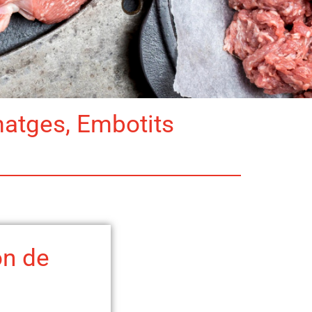
matges, Embotits
on de