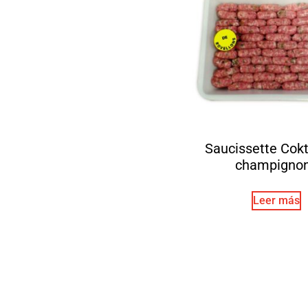
Saucissette Cokt
champigno
Leer más