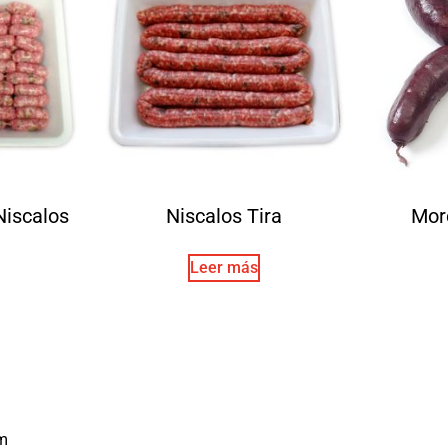
Niscalos
Niscalos Tira
Morc
Leer más
m