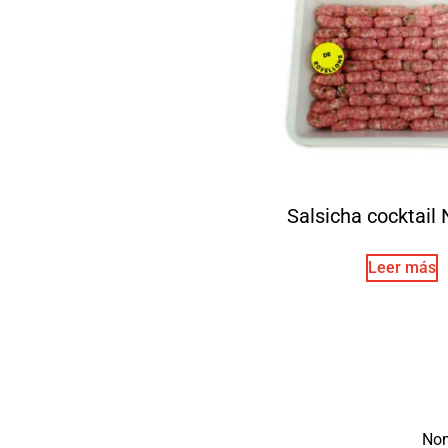
Salsicha cocktail 
Leer más
No