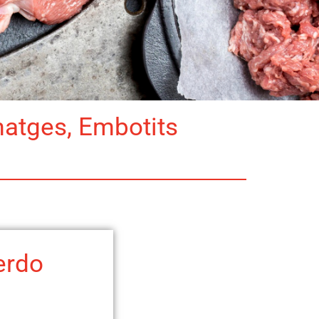
matges, Embotits
erdo