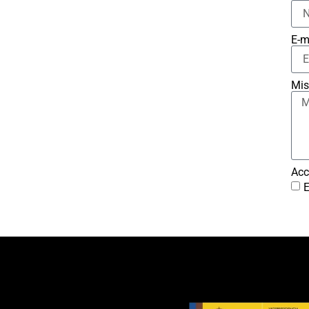
E-m
Mis
Acc
E