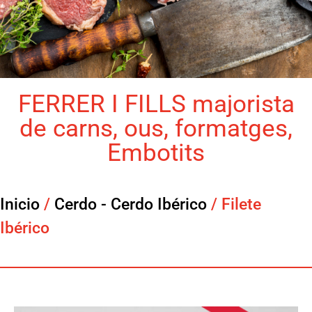
FERRER I FILLS majorista
de carns, ous, formatges,
Embotits
Inicio
/
Cerdo - Cerdo Ibérico
/ Filete
Ibérico