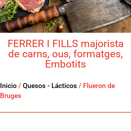
FERRER I FILLS majorista
de carns, ous, formatges,
Embotits
Inicio
/
Quesos - Lácticos
/ Flueron de
Bruges