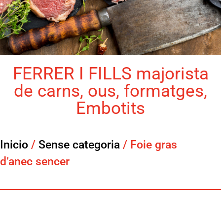
FERRER I FILLS majorista
de carns, ous, formatges,
Embotits
Inicio
/
Sense categoria
/ Foie gras
d’anec sencer