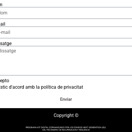
m
ail
satge
epto
stic d'acord amb la política de privacitat
Enviar
Copyright ©