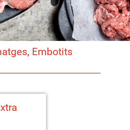
matges, Embotits
xtra