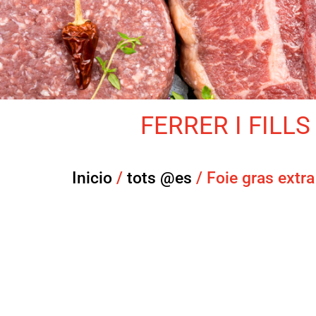
FERRER I FILLS 
Inicio
/
tots @es
/ Foie gras extra