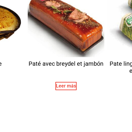
e
Paté avec breydel et jambón
Pate lin
e
Leer más