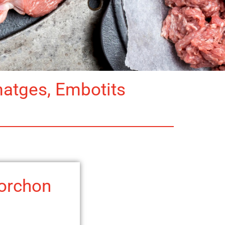
matges, Embotits
torchon