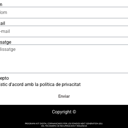
m
ail
satge
epto
stic d'acord amb la política de privacitat
Enviar
Copyright ©