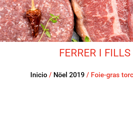
FERRER I FILLS 
Inicio
/
Nöel 2019
/ Foie-gras tor