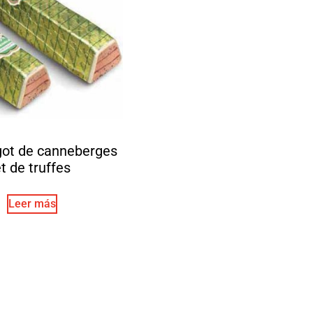
got de canneberges
t de truffes
Leer más