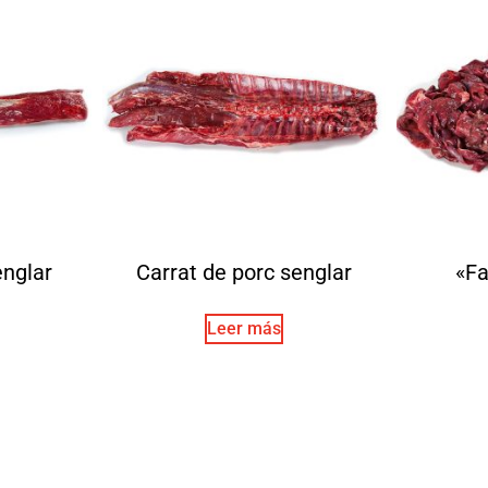
englar
Carrat de porc senglar
«Fa
Leer más