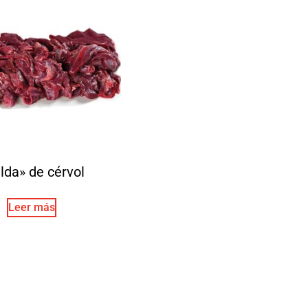
lda» de cérvol
Leer más