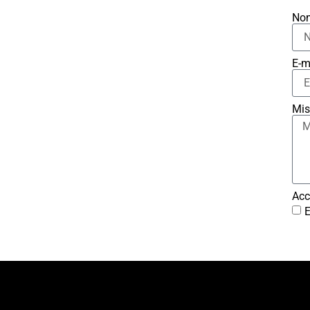
No
E-m
Mis
Acc
E