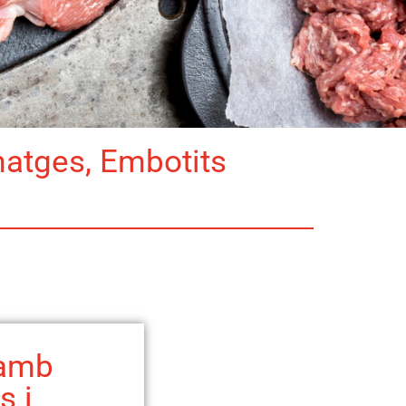
matges, Embotits
 amb
s i