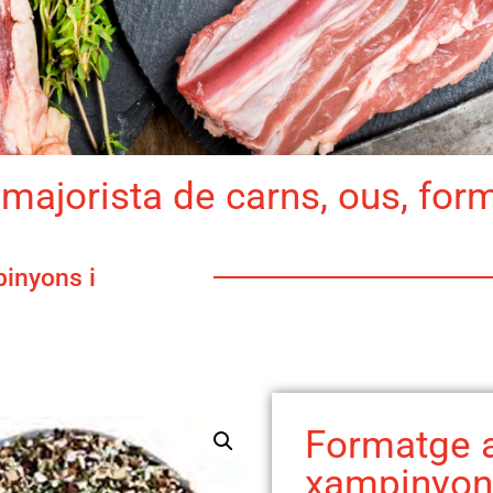
majorista de carns, ous, for
inyons i
Formatge
xampinyon