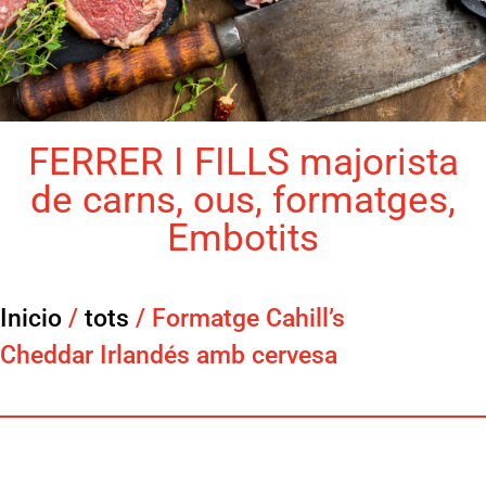
FERRER I FILLS majorista
de carns, ous, formatges,
Embotits
Inicio
/
tots
/ Formatge Cahill’s
Cheddar Irlandés amb cervesa