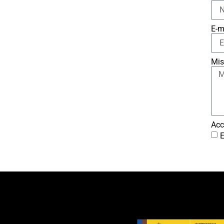
E-m
Mis
Acc
E