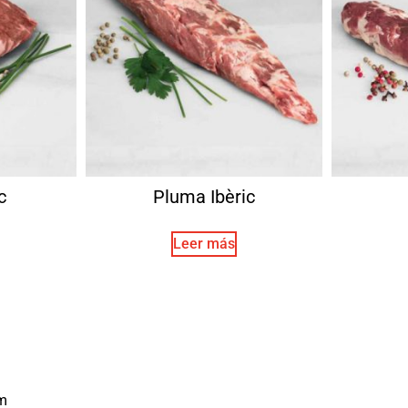
c
Pluma Ibèric
Leer más
m