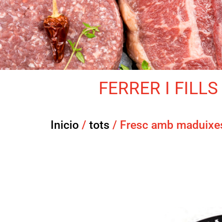
FERRER I FILLS 
Inicio
/
tots
/ Fresc amb maduixe