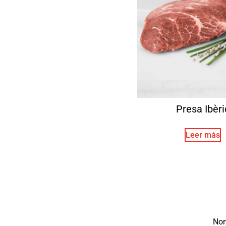
Presa Ibèri
Leer más
No