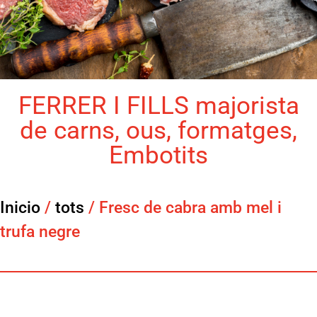
FERRER I FILLS majorista
de carns, ous, formatges,
Embotits
Inicio
/
tots
/ Fresc de cabra amb mel i
trufa negre