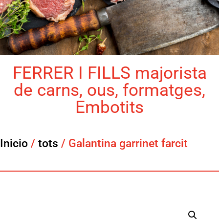
FERRER I FILLS majorista
de carns, ous, formatges,
Embotits
Inicio
/
tots
/ Galantina garrinet farcit