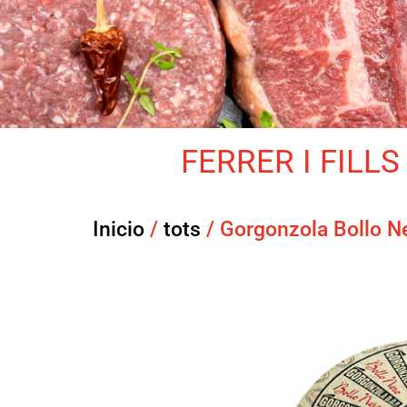
FERRER I FILLS 
Inicio
/
tots
/ Gorgonzola Bollo N