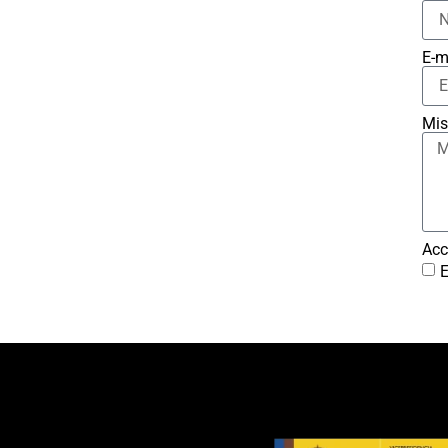
E-m
Mis
Acc
E