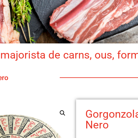
majorista de carns, ous, for
ero
Gorgonzola
Nero