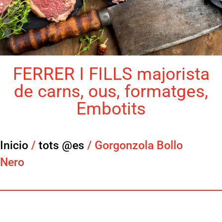
FERRER I FILLS majorista
de carns, ous, formatges,
Embotits
Inicio
/
tots @es
/ Gorgonzola Bollo
Nero