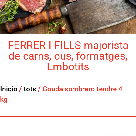
FERRER I FILLS majorista
de carns, ous, formatges,
Embotits
Inicio
/
tots
/ Gouda sombrero tendre 4
kg