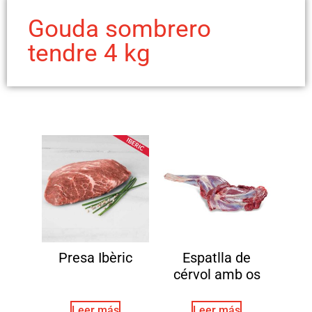
Gouda sombrero
tendre 4 kg
Presa Ibèric
Espatlla de
cérvol amb os
Leer más
Leer más