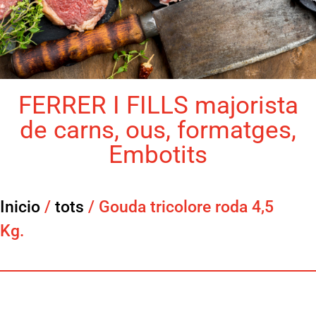
FERRER I FILLS majorista
de carns, ous, formatges,
Embotits
Inicio
/
tots
/ Gouda tricolore roda 4,5
Kg.