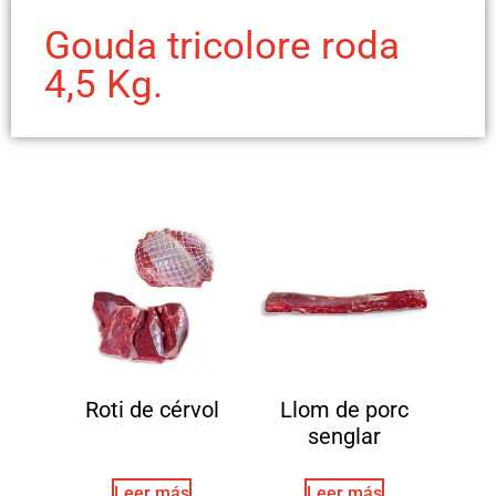
Gouda tricolore roda
4,5 Kg.
Roti de cérvol
Llom de porc
senglar
Leer más
Leer más