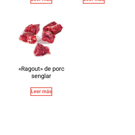
«Ragout» de porc
senglar
Leer más