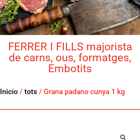
FERRER I FILLS majorista
de carns, ous, formatges,
Embotits
Inicio
/
tots
/ Grana padano cunya 1 kg