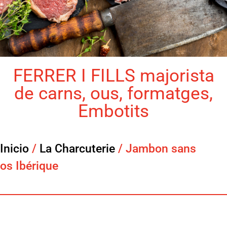
FERRER I FILLS majorista
de carns, ous, formatges,
Embotits
Inicio
/
La Charcuterie
/ Jambon sans
os Ibérique