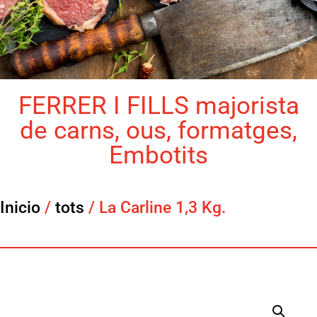
FERRER I FILLS majorista
de carns, ous, formatges,
Embotits
Inicio
/
tots
/ La Carline 1,3 Kg.