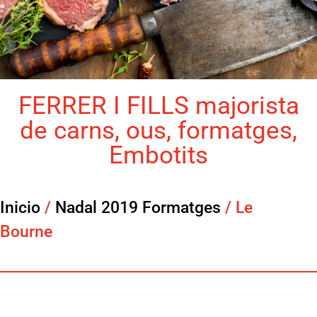
FERRER I FILLS majorista
de carns, ous, formatges,
Embotits
Inicio
/
Nadal 2019 Formatges
/ Le
Bourne