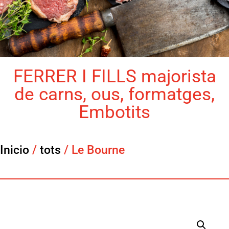
FERRER I FILLS majorista
de carns, ous, formatges,
Embotits
Inicio
/
tots
/ Le Bourne