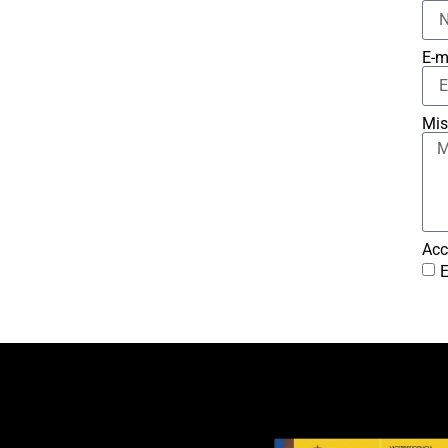
E-m
Mis
Acc
E