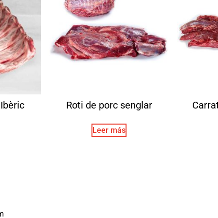
Ibèric
Roti de porc senglar
Carra
Leer más
m