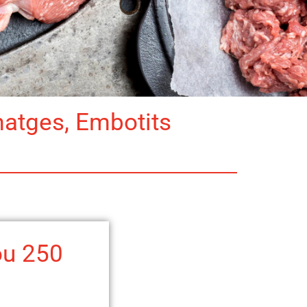
matges, Embotits
ou 250