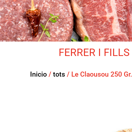
FERRER I FILLS 
Inicio
/
tots
/ Le Claousou 250 Gr.