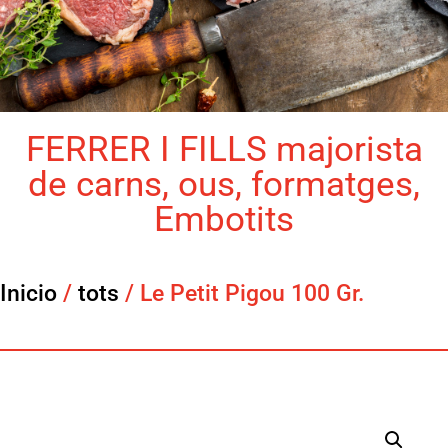
FERRER I FILLS majorista
de carns, ous, formatges,
Embotits
Inicio
/
tots
/ Le Petit Pigou 100 Gr.