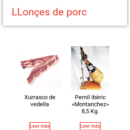
LLonçes de porc
Xurrasco de
Pernil ibèric
vedella
«Montanchez»
8,5 Kg.
Leer más
Leer más