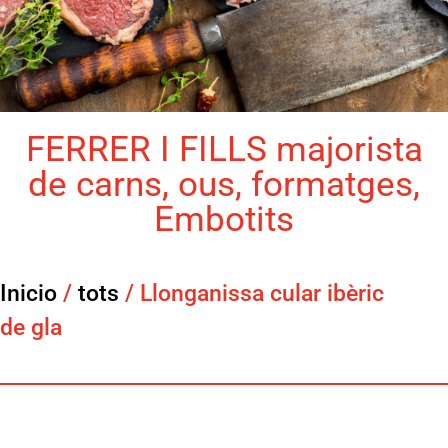
FERRER I FILLS majorista
de carns, ous, formatges,
Embotits
Inicio
/
tots
/ Llonganissa cular ibèric
de gla