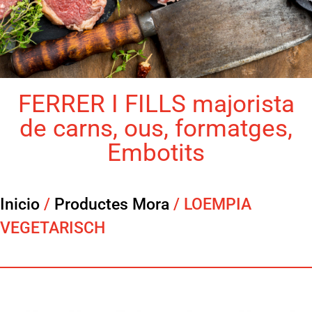
FERRER I FILLS majorista
de carns, ous, formatges,
Embotits
Inicio
/
Productes Mora
/ LOEMPIA
VEGETARISCH