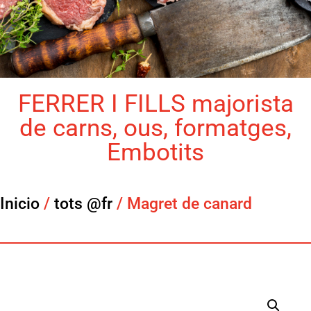
FERRER I FILLS majorista
de carns, ous, formatges,
Embotits
Inicio
/
tots @fr
/ Magret de canard