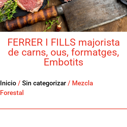
FERRER I FILLS majorista
de carns, ous, formatges,
Embotits
Inicio
/
Sin categorizar
/ Mezcla
Forestal