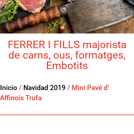
FERRER I FILLS majorista
de carns, ous, formatges,
Embotits
Inicio
/
Navidad 2019
/ Mini Pavé d’
Affinois Trufa