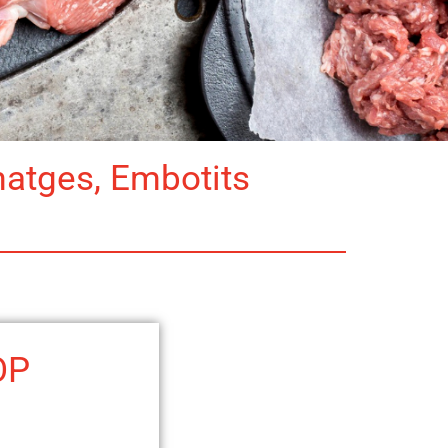
matges, Embotits
OP