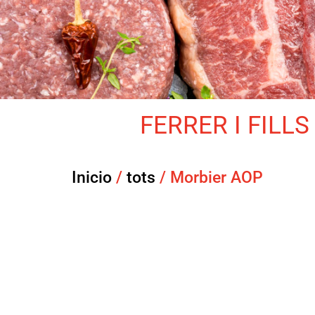
FERRER I FILLS 
Inicio
/
tots
/ Morbier AOP