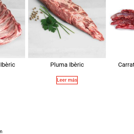
Ibèric
Pluma Ibèric
Carra
Leer más
m