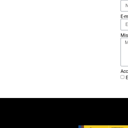
E-m
Mis
Acc
E