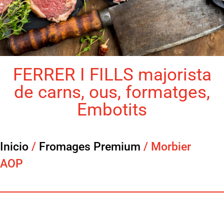
FERRER I FILLS majorista
de carns, ous, formatges,
Embotits
Inicio
/
Fromages Premium
/ Morbier
AOP