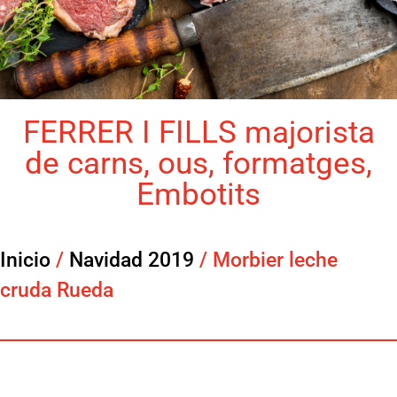
FERRER I FILLS majorista
de carns, ous, formatges,
Embotits
Inicio
/
Navidad 2019
/ Morbier leche
cruda Rueda