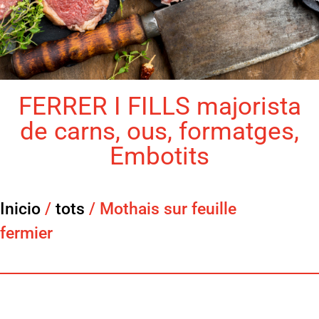
FERRER I FILLS majorista
de carns, ous, formatges,
Embotits
Inicio
/
tots
/ Mothais sur feuille
fermier