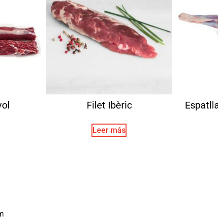
vol
Filet Ibèric
Espatll
Leer más
m