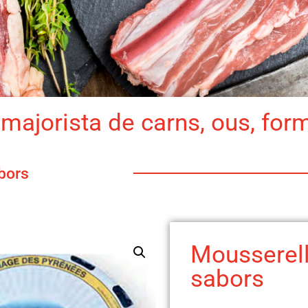
majorista de carns, ous, for
bors
Mousserell
sabors