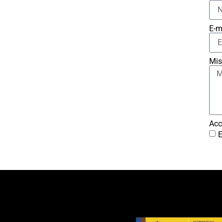
E-m
Mis
Acc
E