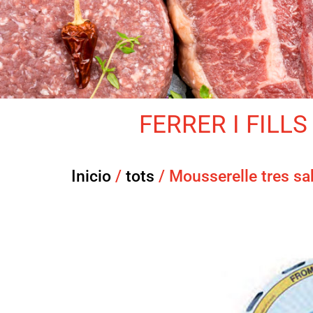
FERRER I FILLS 
Inicio
/
tots
/ Mousserelle tres sa