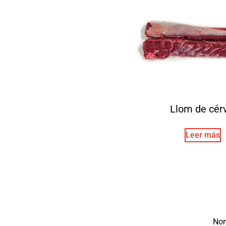
Llom de cér
Leer más
No