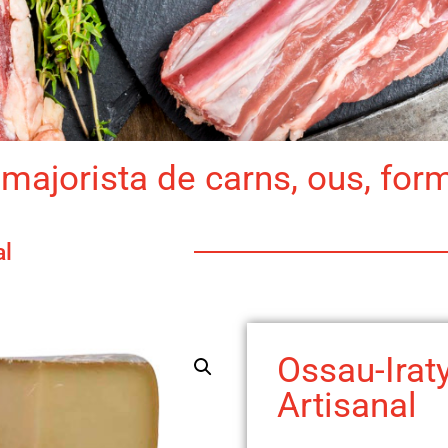
majorista de carns, ous, for
al
Ossau-Irat
Artisanal