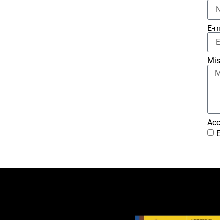
E-m
Mis
Acc
E