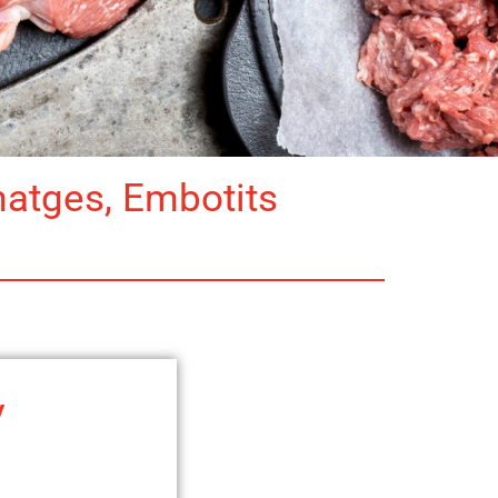
matges, Embotits
y