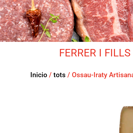
FERRER I FILLS 
Inicio
/
tots
/ Ossau-Iraty Artisan