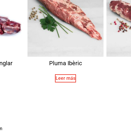
nglar
Pluma Ibèric
Leer más
m