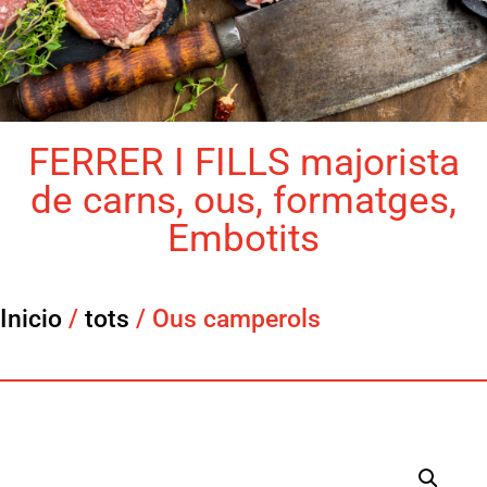
FERRER I FILLS majorista
de carns, ous, formatges,
Embotits
Inicio
/
tots
/ Ous camperols