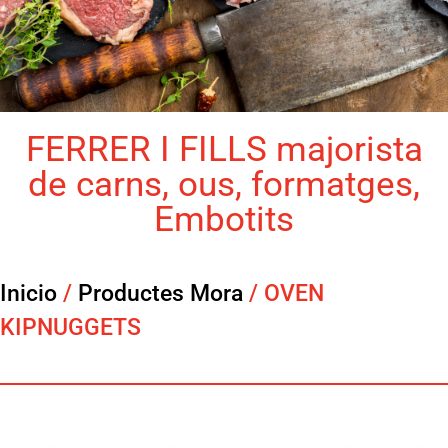
FERRER I FILLS majorista
de carns, ous, formatges,
Embotits
Inicio
/
Productes Mora
/ OVEN
KIPNUGGETS