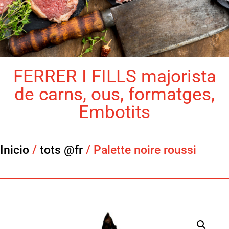
FERRER I FILLS majorista
de carns, ous, formatges,
Embotits
Inicio
/
tots @fr
/ Palette noire roussi