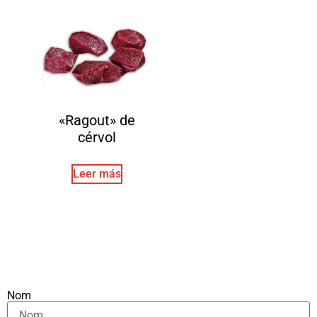
«Ragout» de
cérvol
Leer más
Nom