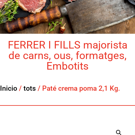
FERRER I FILLS majorista
de carns, ous, formatges,
Embotits
Inicio
/
tots
/ Paté crema poma 2,1 Kg.