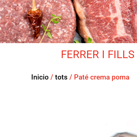
FERRER I FILLS 
Inicio
/
tots
/ Paté crema poma