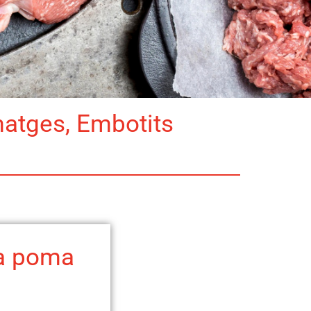
matges, Embotits
a poma