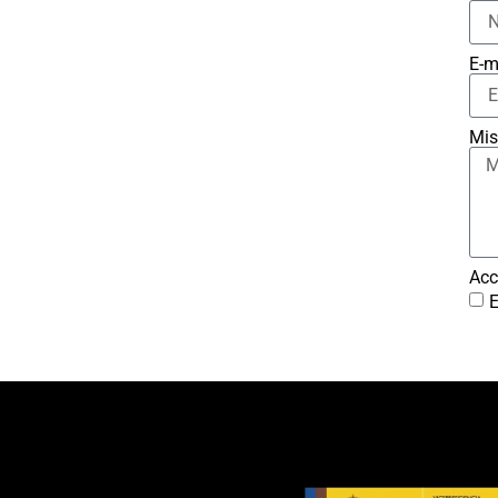
E-m
Mis
Acc
E