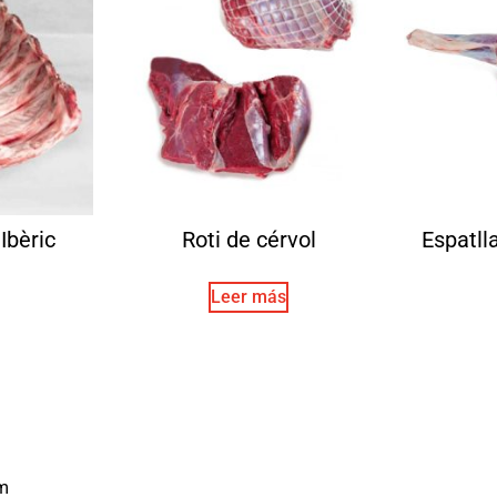
Ibèric
Roti de cérvol
Espatll
Leer más
m