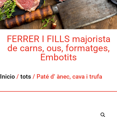
FERRER I FILLS majorista
de carns, ous, formatges,
Embotits
Inicio
/
tots
/ Paté d’ ànec, cava i trufa