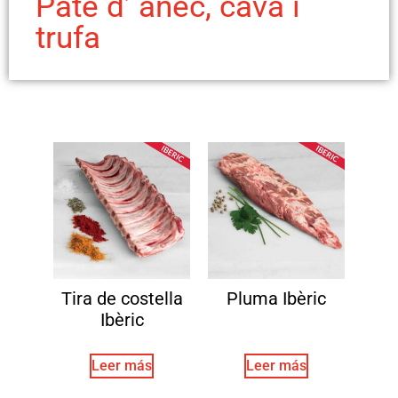
Paté d’ ànec, cava i
trufa
Tira de costella
Pluma Ibèric
Ibèric
Leer más
Leer más