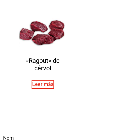
«Ragout» de
cérvol
Leer más
Nom