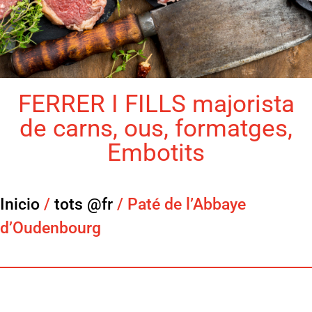
FERRER I FILLS majorista
de carns, ous, formatges,
Embotits
Inicio
/
tots @fr
/ Paté de l’Abbaye
d’Oudenbourg