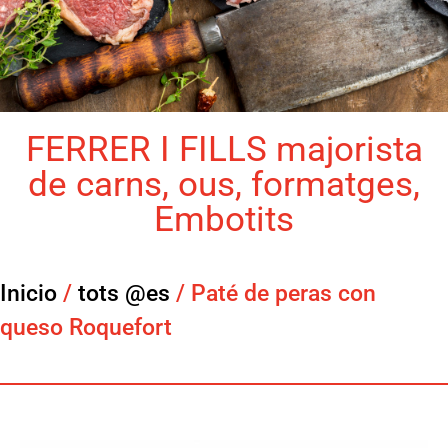
FERRER I FILLS majorista
de carns, ous, formatges,
Embotits
Inicio
/
tots @es
/ Paté de peras con
queso Roquefort