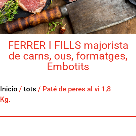
FERRER I FILLS majorista
de carns, ous, formatges,
Embotits
Inicio
/
tots
/ Paté de peres al vi 1,8
Kg.