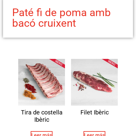
Paté fi de poma amb
bacó cruixent
Tira de costella
Filet Ibèric
Ibèric
Leer más
Leer más