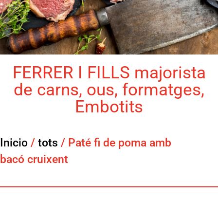
FERRER I FILLS majorista
de carns, ous, formatges,
Embotits
Inicio
/
tots
/ Paté fi de poma amb
bacó cruixent