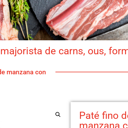
majorista de carns, ous, for
 de manzana con
Paté fino d
manzana c