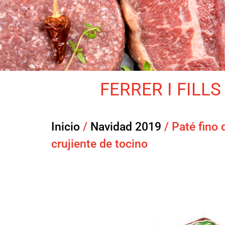
FERRER I FILLS 
Inicio
/
Navidad 2019
/ Paté fino
crujiente de tocino