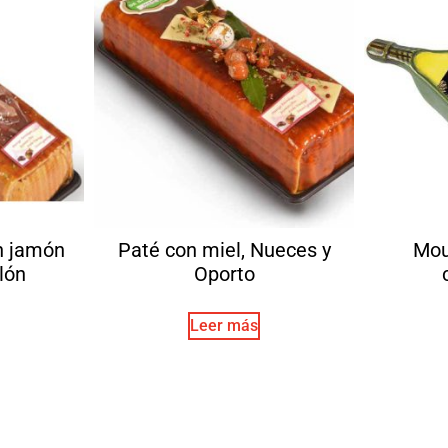
n jamón
Paté con miel, Nueces y
Mou
lón
Oporto
Leer más