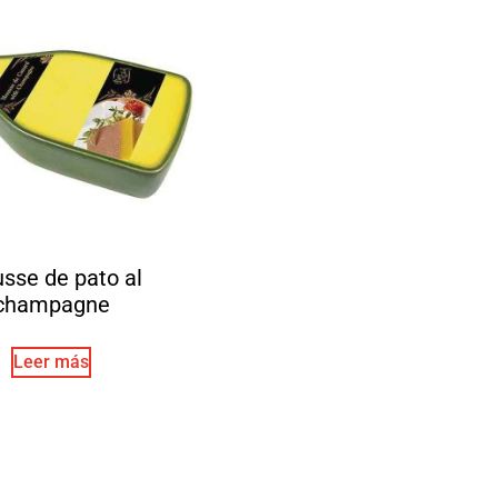
sse de pato al
champagne
Leer más