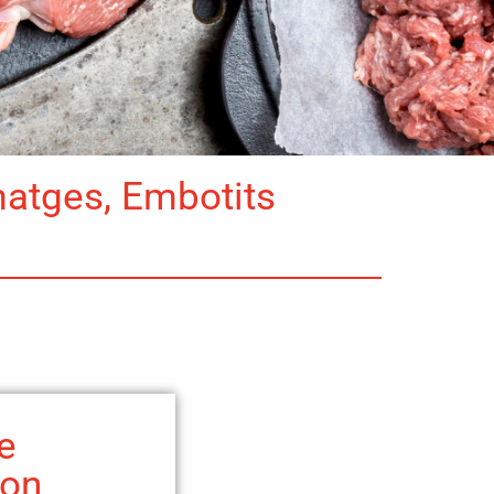
matges, Embotits
e
on