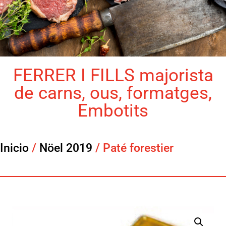
FERRER I FILLS majorista
de carns, ous, formatges,
Embotits
Inicio
/
Nöel 2019
/ Paté forestier