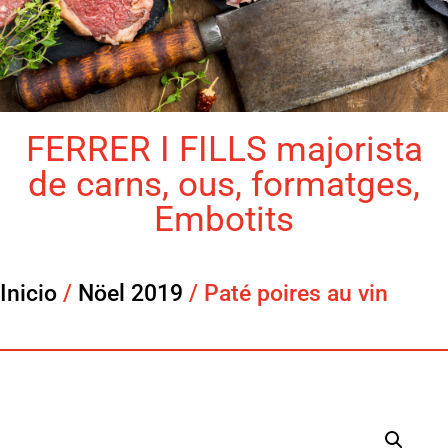
FERRER I FILLS majorista
de carns, ous, formatges,
Embotits
Inicio
/
Nöel 2019
/ Paté poires au vin