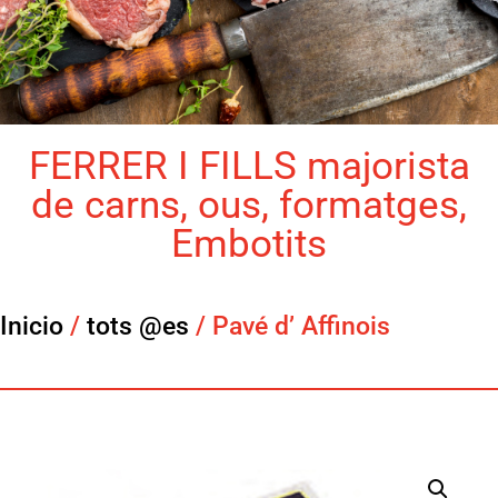
FERRER I FILLS majorista
de carns, ous, formatges,
Embotits
Inicio
/
tots @es
/ Pavé d’ Affinois