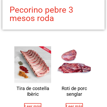
Pecorino pebre 3
mesos roda
Tira de costella
Roti de porc
Ibèric
senglar
Leer más
Leer más