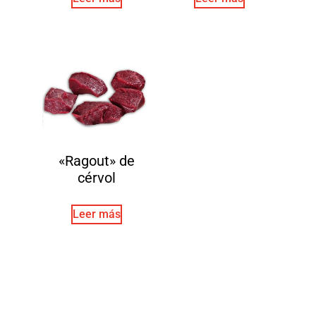
«Ragout» de
cérvol
Leer más