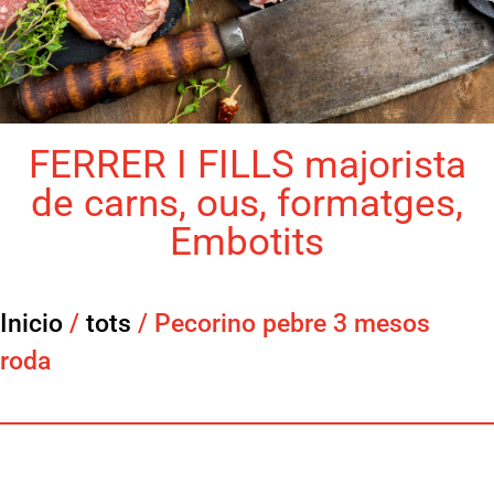
FERRER I FILLS majorista
de carns, ous, formatges,
Embotits
Inicio
/
tots
/ Pecorino pebre 3 mesos
roda